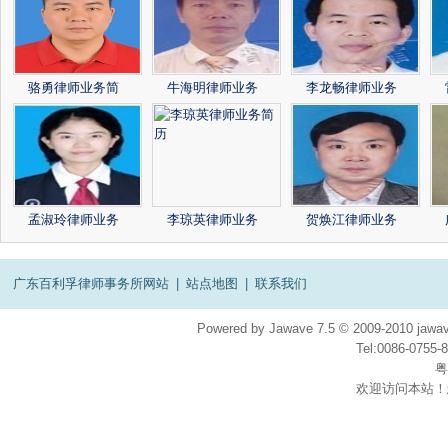
骆勇律师业务简
牛海明律师业务
李龙畅律师业务
孟淑玲律师业务
李琼英律师业务
贺焕江律师业务
广东百利孚律师事务所网站
|
站点地图
|
联系我们
Powered by
Jawave
7.5
© 2009-2010
jawav
Tel:0086-075
粤
欢迎访问本站！
在
线