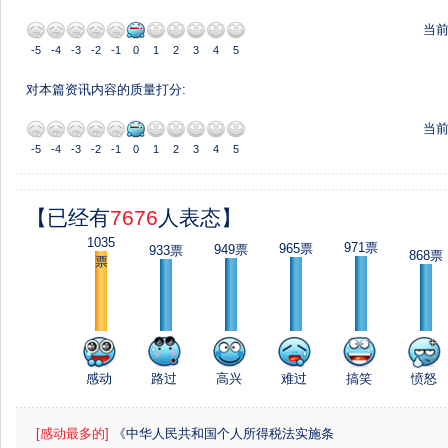
当
-5
-4
-3
-2
-1
0
1
2
3
4
5
对本篇资讯内容的质量打分:
当
-5
-4
-3
-2
-1
0
1
2
3
4
5
【已经有
7676
人表态】
1035
971票
965票
949票
933票
868票
票
感动
路过
高兴
难过
搞笑
愤怒
[感动最多的]
《中华人民共和国个人所得税法实施条