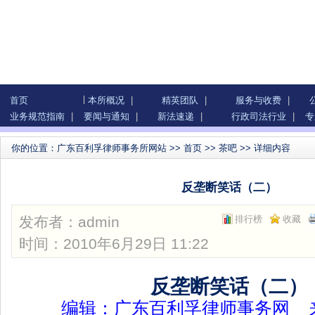
首页
本所概况
|
精英团队
|
服务与收费
|
业务规范指南
|
要闻与通知
|
新法速递
|
行政司法行业
|
专
你的位置：
广东百利孚律师事务所网站
>>
首页
>>
茶吧
>> 详细内容
反垄断笑话（二）
发布者：
admin
排行榜
收藏
时间：2010年6月29日 11:22
反垄断笑话（二）
编辑：广东百利孚律师事务网