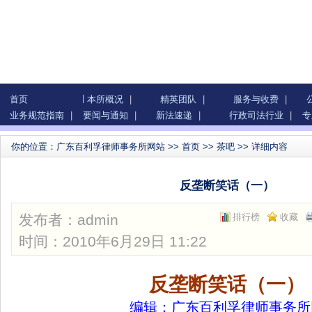
首页
本所概况
|
精英团队
|
服务与收费
|
业务规范指南
|
要闻与通知
|
新法速递
|
行政司法行业
|
专
你的位置：
广东百利孚律师事务所网站
>>
首页
>>
茶吧
>> 详细内容
反垄断笑话（一）
发布者：
admin
排行榜
收藏
时间：2010年6月29日 11:22
反垄断笑话（一）
编辑：广东百利孚律师事务所