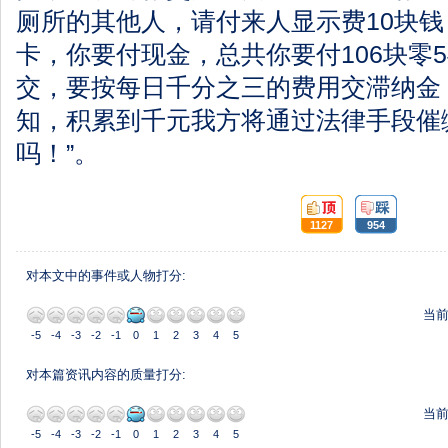
厕所的其他人，请付来人显示费10块
卡，你要付现金，总共你要付106块零
交，要按每日千分之三的费用交滞纳金
知，积累到千元我方将通过法律手段催
吗！”。
顶:
踩:
1127
954
对本文中的事件或人物打分:
当
-5
-4
-3
-2
-1
0
1
2
3
4
5
对本篇资讯内容的质量打分:
当
-5
-4
-3
-2
-1
0
1
2
3
4
5