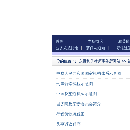
首页
本所概况
|
精英团
业务规范指南
|
要闻与通知
|
新法速
你的位置：
广东百利孚律师事务所网站
>>
中华人民共和国国家机构体系示意图
刑事诉讼流程示意图
中国反垄断机构示意图
国务院反垄断委员会简介
行程复议流程图
民事诉讼程序