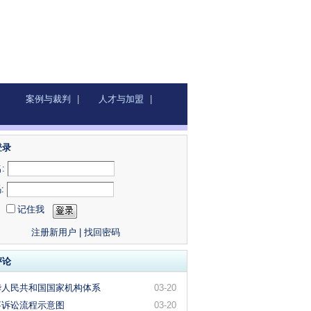
案例与裁判
|
人才与加盟
|
登录
:
:
记住我
注册新用户
|
找回密码
评论
华人民共和国国家机构体系
03-20
事诉讼流程示意图
03-20