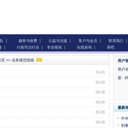
队
|
服务与收费
|
公益与法援
|
客户与会员
|
联系我们
|
递
|
行政司法行业
|
专业领域
|
在线咨询
|
茶吧
首页
>>
业务规范指南
用户
用户名
03-20
密 码
03-20
06-29
06-29
最新
06-28
中
06-28
刑