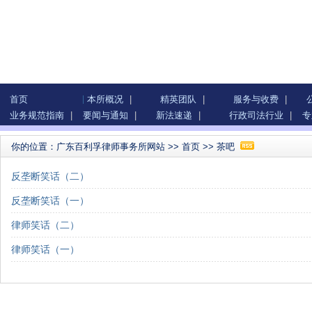
首页
本所概况
|
精英团队
|
服务与收费
|
业务规范指南
|
要闻与通知
|
新法速递
|
行政司法行业
|
专
你的位置：
广东百利孚律师事务所网站
>>
首页
>>
茶吧
反垄断笑话（二）
反垄断笑话（一）
律师笑话（二）
律师笑话（一）