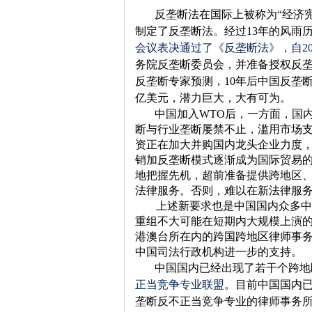
反垄断法在国际上被称为“经济宪
制定了反垄断法。经过
13
年的风雨
会议
表决通过了
《反垄断法》，自
2
务院反垄断委员会，并准备授权反
反垄断专家预测，
10
年后中国反垄
亿美元，潜力巨大，大有可为。
中国加入
WTO
后，一方面，国
断与行业垄断屡禁不止，滥用市场
资正在加大并购国内龙头企业力度
销加反垄断模式逐渐成为国际贸易
地把握先机，超前准备提供跨地区
法律服务。否则，难以在新法律服
上述新要求也是中国国内众多中
重组不大可能在短期内大规模上演
港澳台所在内的跨国跨地区律师事
中国司法行政机构进一步的支持。
中国国内已经出现了若干个跨地
正当竞争专业联盟
。目前中国国内
垄断反不正当竞争专业的律师事务