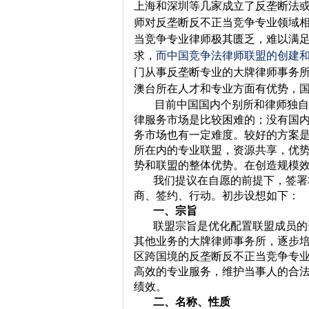
上海和深圳等几家成立了反垄断法
师对反垄断反不正当竞争专业领域
当竞争专业律师极其匮乏，难以满
求，
而中国竞争法律师联盟的创建
门从事反垄断专业的大牌律师事务
澳台所在人才和专业方面有优势，
目前中国国内个别所和律师独
律服务市场是比较困难的；没有国
务市场也有一定难度。较好的方案
所在内的专业联盟，资源共享，优
势和联盟的整体优势。在创造规模
我们提议在自愿的前提下，签署
商、签约、行动。初步设想如下：
一、宗旨
联盟宗旨是优化配置联盟成员的
其他业务的大牌律师事务所，逐步
区跨国境的反垄断反不正当竞争专
高效的专业服务，维护当事人的合
绩效。
二、名称、性质