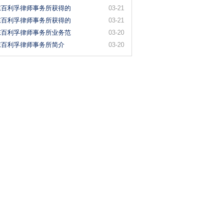
东百利孚律师事务所获得的
03-21
东百利孚律师事务所获得的
03-21
东百利孚律师事务所业务范
03-20
东百利孚律师事务所简介
03-20