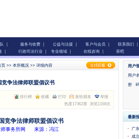
队
|
服务与收费
|
公益与法援
|
客户与会员
|
联系我们
|
递
|
行政司法行业
|
专业领域
|
在线咨询
|
茶吧
首页
>>
本所概况
>> 详细内容
用户
用户名
国竞争法律师联盟倡议书
密 码
排行榜
收藏
打印
发给朋友
举报
热度17362票 浏览1168次
最新
国竞争法律师联盟倡议书
广
律师事务所
网
来源：冯江
成