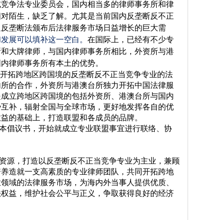
或竞争法专业委员会，国内相当多的律师事务所和律
相对陌生，缺乏了解。尤其是当前国内反垄断反不正
足反垄断法颁布后法律服务市场日益增长的巨大需
和发展可以填补这一空白。
在国际上，已经有不少专
所和大牌律师，与国内律师事务所相比，外资所与港
国内律师事务所有本土的优势。
自开拓跨地区跨国境的反垄断反不正当竞争专业的法
内所的合作，外资所与港澳台所独力开拓中国法律服
是成立跨地区跨国境的包括外资所、港澳台所与国内
势互补，辐射全国与全球市场，更好地发挥各自的优
效益的基础上，打造联盟和各成员的品牌。
本倡议书，开始就成立专业联盟事宜进行联络、协
资源，打造以反垄断反不正当竞争专业为主业，兼顾
培养造就一支高素质的专业律师团队，共同开拓跨地
业领域的法律服务市场，为海内外当事人提供优质、
法权益，维护社会公平与正义，争取获得良好的经济