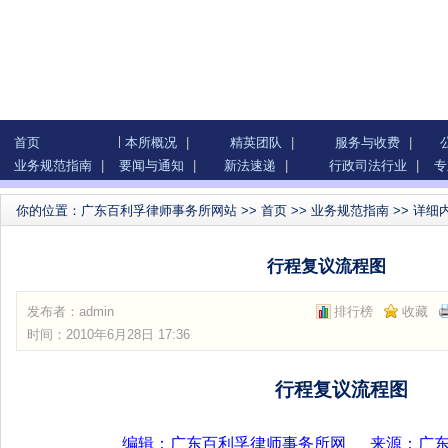
首页
本所概况
|
精英团队
|
服务与收费
|
业务规范指南
|
要闻与通知
|
新法速递
|
行政司法行业
|
专
你的位置：
广东百利孚律师事务所网站
>>
首页
>>
业务规范指南
>> 详细
行程复议流程图
发布者：
admin
排行榜
收藏
时间：2010年6月28日 17:36
行程复议流程图
编辑：
广东百利孚律师事务所
网
来源：
广