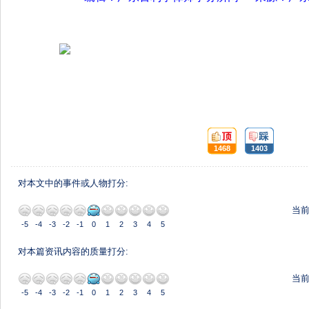
顶:
踩:
1468
1403
对本文中的事件或人物打分:
当
-5
-4
-3
-2
-1
0
1
2
3
4
5
对本篇资讯内容的质量打分:
当
-5
-4
-3
-2
-1
0
1
2
3
4
5