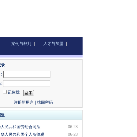
案例与裁判
|
人才与加盟
|
登录
:
:
记住我
注册新用户
|
找回密码
报道
华人民共和国劳动合同法
06-28
中华人民共和国个人所得税
06-28