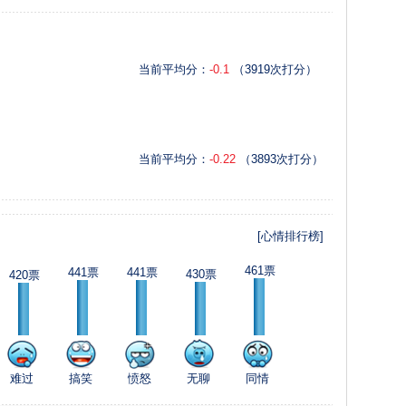
当前平均分：
-0.1
（3919次打分）
当前平均分：
-0.22
（3893次打分）
[心情排行榜]
461票
441票
441票
430票
420票
难过
搞笑
愤怒
无聊
同情