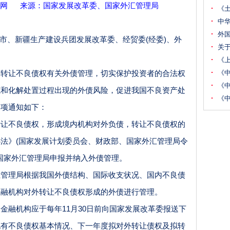
网
来源：
国家发展改革委、国家外汇管理局
《
中
外
市、新疆生产建设兵团发展改革委、经贸委
(经委)、外
关
《
让不良债权有关外债管理，切实保护投资者的合法权
《
《
范和化解处置过程出现的外债风险，促进我国不良资产处
《
事项通知如下：
不良债权，形成境内机构对外负债，转让不良债权的
办法》
(国家发展计划委员会、财政部、国家外汇管理局令
和国家外汇管理局申报并纳入外债管理。
理局根据我国外债结构、国际收支状况、国内不良债
金融机构对外转让不良债权形成的外债进行管理。
金融机构应于每年
11月30日前向国家发展改革委报送下
现有不良债权基本情况、下一年度拟对外转让债权及拟转