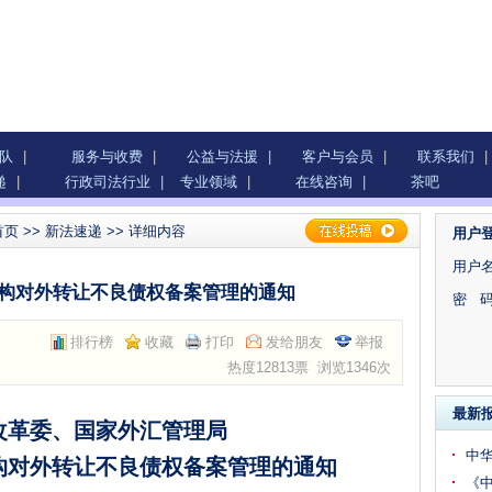
队
|
服务与收费
|
公益与法援
|
客户与会员
|
联系我们
|
递
|
行政司法行业
|
专业领域
|
在线咨询
|
茶吧
首页
>>
新法速递
>> 详细内容
用户
用户名
构对外转让不良债权备案管理的通知
密 码
排行榜
收藏
打印
发给朋友
举报
热度12813票 浏览1346次
最新
改革委、国家外汇管理局
中
构对外转让不良债权备案管理的通知
《