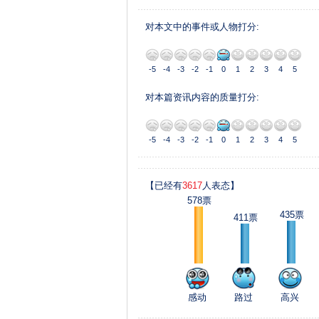
对本文中的事件或人物打分:
-5
-4
-3
-2
-1
0
1
2
3
4
5
对本篇资讯内容的质量打分:
-5
-4
-3
-2
-1
0
1
2
3
4
5
【已经有
3617
人表态】
578票
435票
411票
感动
路过
高兴