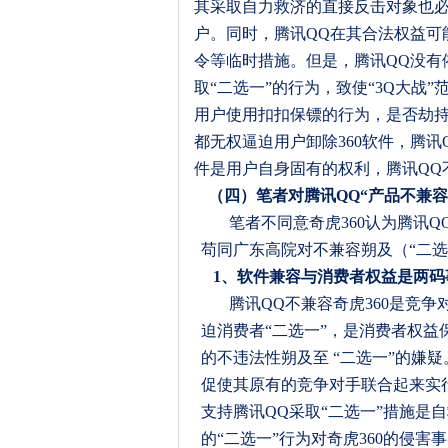
其采取自力救济的直接反击对象也
户。同时，腾讯
QQ
在其合法权益可
令等临时措施。但是，腾讯
QQ
没有
取“二选一”的行为，致使“
3Q
大战”
用户使用扣扣保镖的行为，是否劫
都无权逼迫用户卸除
360
软件，腾讯
件是用户自身固有的权利，腾讯
QQ
（四）
笔者对
腾讯
QQ“
产品
不兼容
笔者不同意奇虎
360
认为腾讯
Q
苟同广东高院对不兼容朔及（
“
二选
1
、软件兼容与消费者权益是两码
腾讯
QQ
不兼容奇虎
360
是竞争
迫消费者
“
二选一
”
，是消费者权益
的不违法性朔及至
“
二选一
”
的嫌疑
促使其原有的竞争对手联合起来实
支持腾讯
QQ
采取
“
二选一
”
措施是自
的
“
二选一
”
行为对奇虎
360
的侵害事