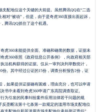
场支配地位这个关键的大前提。虽然腾讯
QQ
在
“
二选
上相对
“
被动
”
，但是，由于是奇虎
360
直接出面起诉，
讼，腾讯
QQ
抓住了这个机遇。
，奇虎
360
未能提供全面、准确和确凿的数据，证据未
到奇虎
360
依照《政府信息公开条例》，向政府相关部
断执法机构获得的证据。仅从一审判决列举数统计，
20
份。其中经过公证的
15
份，调查分析报告
2
份，证
后，如果提供证据确有困难，理由充分，也可以申请
判决书中未看到奇虎
360
申请广东高院调查取证。
断行为引发的民事纠纷案件应用法律若干问题的规
于反垄断法第十七条第一款规定的滥用市场支配地位
具有支配地位和其滥用市场支配地位承担举证责任
”
。