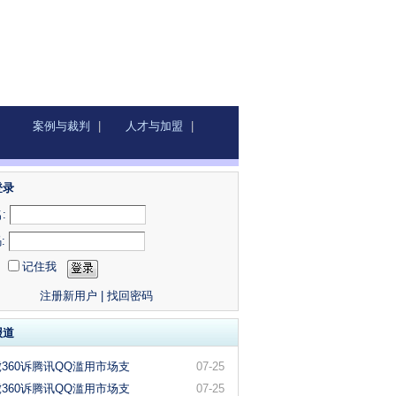
案例与裁判
|
人才与加盟
|
登录
:
:
记住我
注册新用户
|
找回密码
报道
360诉腾讯QQ滥用市场支
07-25
360诉腾讯QQ滥用市场支
07-25