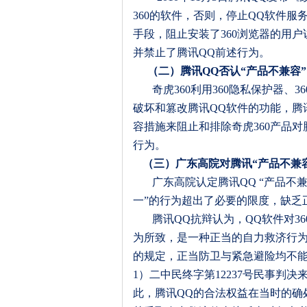
360
的软件，否则，停止
QQ
软件服
手段，阻止安装了
360
浏览器的用户
并禁止了腾讯
QQ
前述行为。
（二）腾讯
QQ
否认“产品不兼容
奇虎
360
利用
360
隐私保护器、
36
破坏和篡改腾讯
QQ
软件的功能，腾
容措施来阻止和排除奇虎
360
产品对
行为。
（三）广东高院对腾讯“产品不兼
广东高院认定腾讯
QQ
“产品不
一”的行为超出了必要的限度，缺乏
腾讯
QQ
抗辩认为，
QQ
软件对
36
为所致，是一种正当的自力救济行
的规定，正当防卫与紧急避险均不
1
）二中民终字第
12237
号民事判决
此，腾讯
QQ
的合法权益在当时的确