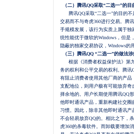
（二）腾讯
QQ
采取
“
二选一
”
的目
腾讯
QQ
采取
“
二选一
”
的目的不
交易而不与奇虎
360
进行交易。腾
手规模发展，该行为实质上属于独
统性能优于微软的
Windows
，但是
隐蔽的独家交易协议，
Windows
的
（三）腾讯
QQ “
二选一
”
的做法涉
根据《消费者权益保护法》第
务的权利和公平交易的权利。腾讯
有阻止消费者使用其他厂商的产品
支配地位，则用户极有可能放弃奇
择余地的。用户长期使用腾讯
QQ
他即时通讯产品，重新构建社交圈
习惯。因此，除非其他即时通讯产
不会轻易放弃
QQ
的。相比之下，
虎
360
的杀毒软件。而卸载要增加