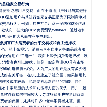
的是独家交易行为
是要拒绝与用户交易，而在于逼迫用户只能与其进行
讯
QQ
逼迫用户与其进行独家交易正是为了限制竞争对
家交易行为。例如，原先苹果厂商开发的
OS2
操作系
，微软向一些大的
OEM
免费预装
Windows
，通过这种
用户迅速扩大从而在竞争中胜出。
嫌损害广大消费者的公平交易权和自主选择权
九条、第十条规定、消费者享有自主选择商品或者服
QQ
强迫用户
“
二选一
”
，表面上赋予消费者选择权，没
，消费者也可以卸载，但是，假定腾讯
QQ
具有市场
虎
360
而选择腾讯
QQ
。因为广大的用户是没有多少选
形成好友关系链，在
QQ
上建立了社交圈，如果换用其
的转换成本较高，也需要熟悉新产品的功能、特性、
品有非常明显的技术和功能等方面的优势，用户一般
杀毒软件选择的空间较大，导致很多用户被迫卸载奇
消费者的负担，尤其对许多中老年消费者尤甚。但