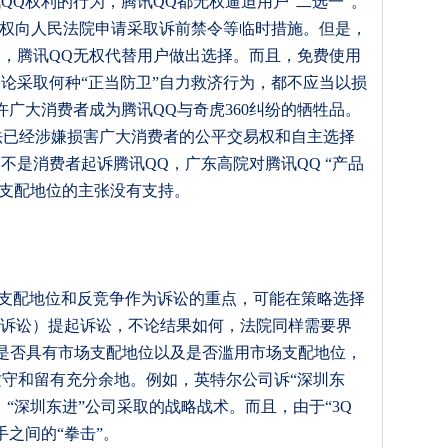
讯
QQ
权利的行为，腾讯
QQ
都无权逼迫用户
“
二选一
”
。
权向人民法院申请采取诉前禁令等临时措施
。但是，
利，腾讯
QQ
无权代替用户做出选择。而且，免费使用
不论采取何种
“
正当防卫
”
自力救济行为，都不应当以损
许广大消费者成为腾讯
QQ
与奇虎
360
纠纷的牺牲品。
法已经涉嫌损害广大消费者的公平交易权和自主选择
而不是消费者起诉腾讯
QQ
，广东高院对腾讯
QQ “
产品
支配地位的主张没有支持。
支配地位和反竞争作为诉讼的重点，可能在策略选择
团诉讼）提起诉讼，不论结果如何，法院同样需要界
是否具有市场支配地位以及是否滥用市场支配地位，
攻守和留有充分余地。例如，英特尔公司诉
“
深圳东
，
“
深圳东进
”
公司采取的战略战术。
而且，由于“
3Q
之间的“拳击”。