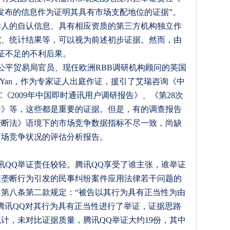
发布的信息作为证明其具有市场支配地位的证据
”
。
诉人的自认信息、具有相应资质的第三方机构独立作
究、统计结果等，可以视为前述初步证据。然而，由
证不足的不利后果。
公平贸易局官员、现任欧洲
RBB
调研机构顾问的英国
 Yan
，作为专家证人出庭作证，援引了艾瑞咨询《中
C
《
2009
年中国即时通讯用户调研报告》、《第
28
次
告》等，这些都是重要的证据。但是，有的调查报告
垄断法》语境下的市场竞争数据指标不尽一致，尚缺
市场竞争状况的评估分析报告。
讯
QQ
举证责任较轻。腾讯
QQ
享受了谁主张，谁举证
因垄断行为引发的民事纠纷案件应用法律若干问题的
，第八条第二款规定：
“
被告以其行为具有正当性为由
腾讯
QQ
对其行为具有正当性进行了举证，证据思路
统计，未对比证据质量，腾讯
QQ
举证大约
19
份，其中