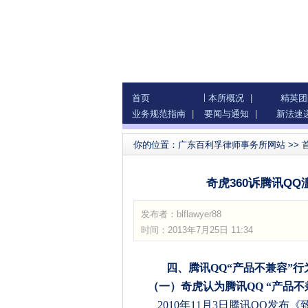
首页
本所概况
|
精英团
业务规范指南
|
要闻与通知
|
新法速
你的位置：
广东百利孚律师事务所网站
>>
奇虎360诉腾讯Q
发布者：
blflawyer88
时间：2013年7月25日 11:34
四、腾讯
QQ“
产品不兼容
”
行
（一）奇虎认为腾讯
QQ
“产品不
2010
年
11
月
3
日
腾讯
QQ
发布《