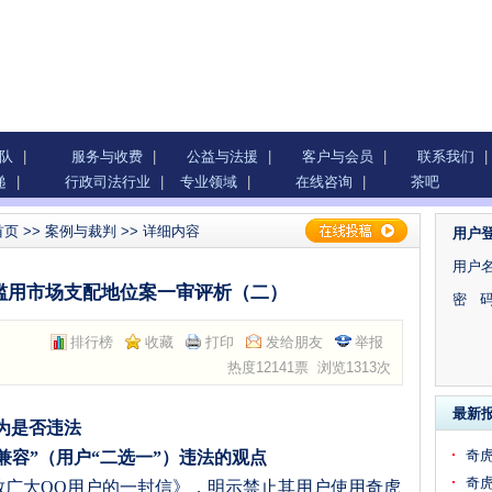
队
|
服务与收费
|
公益与法援
|
客户与会员
|
联系我们
|
递
|
行政司法行业
|
专业领域
|
在线咨询
|
茶吧
首页
>>
案例与裁判
>> 详细内容
用户
用户名
Q滥用市场支配地位案一审评析（二）
密 码
排行榜
收藏
打印
发给朋友
举报
热度12141票 浏览1313次
最新
为是否违法
奇虎
兼容”（用户“二选一”）违法的观点
奇虎
致广大
QQ
用户的一封信》，明示禁止其用户使用奇虎