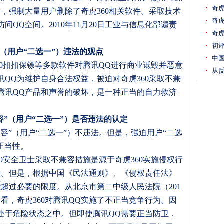
奇虎
务，强制大量用户删除了奇虎
360
相关软件。采取技术
奇虎
访问
QQ
空间。
2010
年
11
月
20
日
工业与信息化部谴责
奇虎
初评
”（用户“二选一”）违法的观点
中
0
扣扣保镖等多款软件对腾讯
QQ
进行商业诋毁并恶意
从反
讯
QQ
为维护自身合法权益，被迫对奇虎
360
采取不兼
腾讯
QQ
产品和声誉的破坏，是一种正当的自力救济
容”（用户“二选一”）是否违法的认定
兼容”（用户“二选一”）不违法。但是，强迫用户“二选
正当性。
0
安全卫士采取不兼容措施是源于奇虎
360
实施侵权行
为。但是，根据中国《民法通则》、《侵权责任法》
能超过必要的限度。从北京市第二中级人民法院（
201
来看，奇虎
360
对腾讯
QQ
实施了不正当竞争行为。因
处于危险状态之中。但即使腾讯
QQ
需要正当防卫，