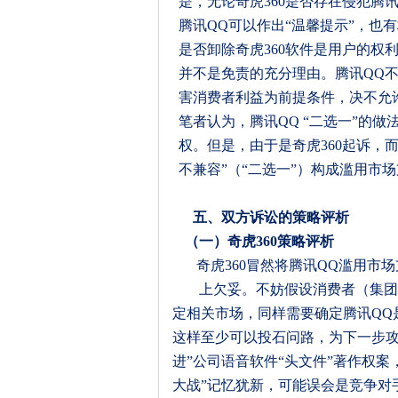
是，无论奇虎
360
是否存在侵犯腾
腾讯
QQ
可以作出
“
温馨提示
”
，也
有
是否卸除奇虎
360
软件是用户的权
并不是免责的充分理由。腾讯
QQ
害消费者利益为前提条件，决不允
笔者认为，腾讯
QQ “
二选一
”
的做
权。但是，由于是奇虎
360
起诉，
不兼容
”
（
“
二选一
”
）构成滥用市场
五、双方诉讼的策略评析
（一）奇虎
360
策略评析
奇虎
360
冒然将腾讯
QQ
滥用市场
上欠妥。不妨假设消费者（集
定相关市场，同样需要确定腾讯
QQ
这样至少可以投石问路，为下一步
进
”
公司语音软件
“
头文件
”
著作权案
大战”记忆犹新，可能误会是竞争对手