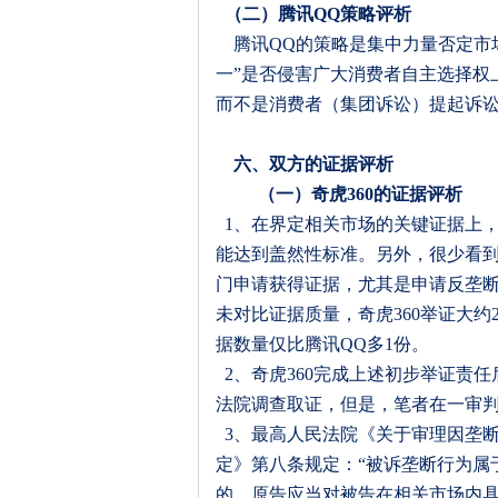
（二）腾讯
QQ
策略评析
腾讯
QQ
的策略是集中力量否定市
一
”
是否侵害广大消费者自主选择权
而不是消费者（集团诉讼）提起诉
六、双方的证据评析
（一）奇虎
360
的证据评析
1
、在界定相关市场的关键证据上
能达到盖然性标准。另外，很少看
门申请获得证据，尤其是申请反垄
未对比证据质量，奇虎
360
举证大约
据数量仅比腾讯
QQ
多
1
份。
2
、奇虎
360
完成上述初步举证责任
法院调查取证，但是，笔者在一审
3
、最高人民法院《关于审理因垄
定》第八条规定：
“
被诉垄断行为属
的，原告应当对被告在相关市场内