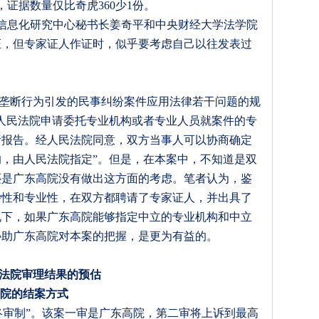
，证据数量仅比奇虎
360
少
1
份。
信息化研究中心秘书长姜奇平和中央财经大学法学院
证，但专家证人作证时，似乎要考虑自己以往发表过
垄断行为引发的民事纠纷案件应用法律若干问题的规
人民法院申请委托专业机构或者专业人员就案件的专
析报告。经人民法院同意，双方当事人可以协商确定
，由人民法院指定”。但是，在本案中，不知道是双
还是广东高院没有做出这方面的考虑。笔者认为，鉴
杂性和专业性，在双方都聘请了专家证人，并出具了
况下，如果广东高院能够指定中立的专业机构和中立
协助广东高院对本案的把握，是更为有益的。
法院审理结果的预估
院的结案方式
审制”。
该案一审是广东高院，第二审将上诉到
最高