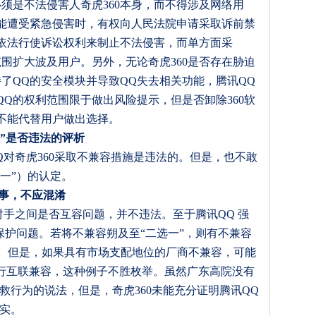
必须是不法侵害人奇虎
360
本身，而不得涉及网络用
能遭受紧急侵害时，有权向人民法院申请采取诉前禁
依法行使诉讼权利来制止不法侵害，而单方面采
范围扩大波及用户。另外，无论奇虎
360
是否存在胁迫
持了
QQ
的安全模块并导致
QQ
失去相关功能，腾讯
QQ
QQ
的权利范围限于做出风险提示，但是否卸除
360
软
不能代替用户做出选择。
”
是否违法
的评析
Q
对奇虎
360
采取不兼容措施是违法的。但是，也不敢
一
”
）的认定。
事，不应混淆
对手之间是否互容问题，并不违法。至于腾讯
QQ
强
保护问题。若将不兼容朔及至
“
二选一
”
，则有不兼容
。但是，如果具有市场支配地位的厂商不兼容，可能
行互联兼容，这种例子不胜枚举。虽然广东高院没有
救行为的说法，但是，奇虎
360
未能充分证明腾讯
QQ
实。