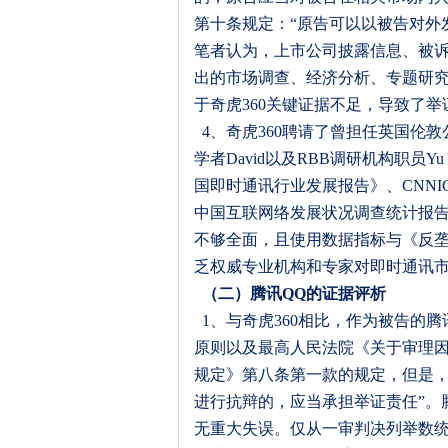
第十条规定：
“
原告可以以被告对外
笔者认为，上市公司披露信息、被
出的市场调查、经济分析、专题研
于奇虎
360
关键证据不足，导致了举
4
、奇虎
360
聘请了曾担任英国伦敦
学者
David
以及
RBB
调研机构职员
Yu
国即时通讯行业发展报告》、
CNNI
中国互联网络发展状况调查统计报
不够全面，且使用数据指标与《反
乏权威专业机构和专家对即时通讯
（二）腾讯
QQ
的证据评析
1
、与奇虎
360
相比，作为被告的腾
原则以及最高人民法院《关于审理
规定》第八条第一款的规定，但是
进行抗辩的，应当承担举证责任
”
。
无重大失误。仅从一审判决列举数